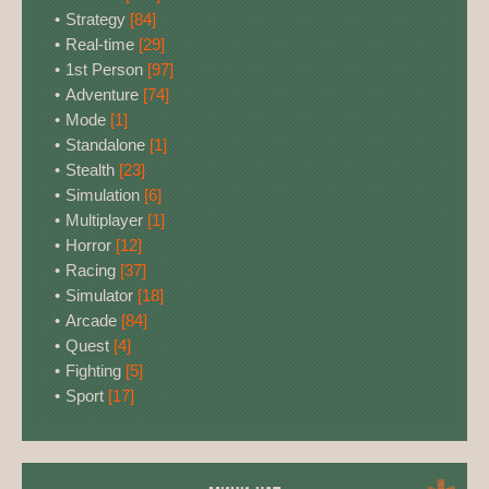
Strategy
[84]
Real-time
[29]
1st Person
[97]
Adventure
[74]
Mode
[1]
Standalone
[1]
Stealth
[23]
Simulation
[6]
Multiplayer
[1]
Horror
[12]
Racing
[37]
Simulator
[18]
Arcade
[84]
Quest
[4]
Fighting
[5]
Sport
[17]