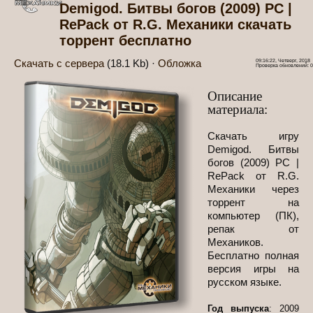
Demigod. Битвы богов (2009) PC |
RePack от R.G. Механики скачать
торрент бесплатно
Скачать с сервера
(18.1 Kb) ·
Обложка
09:16:22, Четверг, 2018
Проверка обновлений: 0
Описание
материала:
Скачать игру
Demigod. Битвы
богов (2009) PC |
RePack от R.G.
Механики через
торрент на
компьютер (ПК),
репак от
Механиков.
Бесплатно полная
версия игры на
русском языке.
Год выпуска
: 2009