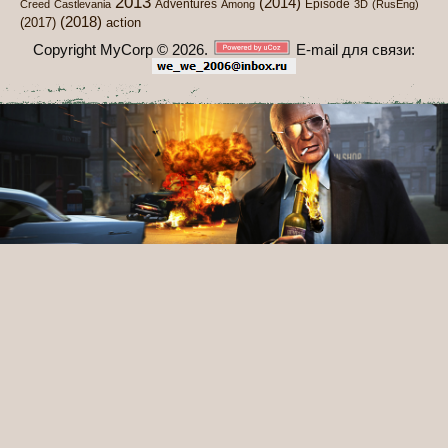
2013
(2014)
Adventures
Episode
Creed
Castlevania
Among
3D
(RusEng)
(2018)
(2017)
action
Copyright MyCorp © 2026
.
E-mail для связи: