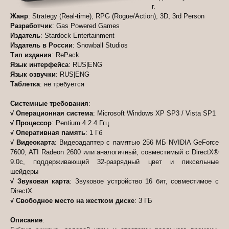
г.
Жанр
: Strategy (Real-time), RPG (Rogue/Action), 3D, 3rd Person
Разработчик
: Gas Powered Games
Издатель
: Stardock Entertainment
Издатель в России
: Snowball Studios
Тип издания
: RePack
Язык интерфейса
: RUS|ENG
Язык озвучки
: RUS|ENG
Таблетка
: не требуется
Системные требования
:
√ Операционная система
: Microsoft Windows XP SP3 / Vista SP1
√ Процессор
: Pentium 4 2.4 Ггц
√ Оперативная память
: 1 Гб
√ Видеокарта
: Видеоадаптер с памятью 256 МБ NVIDIA GeForce
7600, ATI Radeon 2600 или аналогичный, совместимый с DirectX®
9.0с, поддерживающий 32-разрядный цвет и пиксельные
шейдеры
√ Звуковая карта
: Звуковое устройство 16 бит, совместимое с
DirectX
√ Свободное место на жестком диске
: 3 ГБ
Описание
: