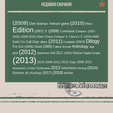
НЕДАВНО СКАЧАЛИ
(2009)
(2010)
Dark
game
Batman:
Arkham
Effect
Edition
(2008)
(2007)
3:
Command
Conquer:
(2007-
2:
2010)
(2009-2010)
Dawn
Chaos
Conquer
4:
Clancy's
(2004-2008)
Dilogy
(2011)
Call
Gold
Cry
Duty:
(2003)
Black
Complete
Anthology
For
(2005)
Evil
(2006)
Dead
Fallout
Arcade
Age
(2012)
DLC
and
Deluxe
Darkness
FAR
(2004)
Digital
Grand
(2013)
2012
2008
2011
2013)
(2008
2011)
Dogs
2013
(2014)
Adventures
Assassin's
Creed
Castlevania
Among
(2018)
(2017)
action
Episode
3D
(RusEng)