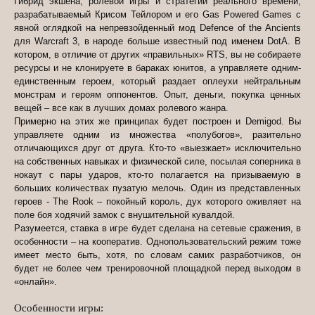
Гибрид экшена, ролевой игры и стратегии реального времени,
разрабатываемый Крисом Тейлором и его Gas Powered Games с
явной оглядкой на непревзойденный мод Defence of the Ancients
для Warcraft 3, в народе больше известный под именем DotA. В
котором, в отличие от других «правильных» RTS, вы не собираете
ресурсы и не клонируете в бараках юнитов, а управляете одним-
единственным героем, который раздает оплеухи нейтральным
монстрам и героям оппонентов. Опыт, деньги, покупка ценных
вещей – все как в лучших домах ролевого жанра.
Примерно на этих же принципах будет построен и Demigod. Вы
управляете одним из множества «полубогов», разительно
отличающихся друг от друга. Кто-то «выезжает» исключительно
на собственных навыках и физической силе, посылая соперника в
нокаут с пары ударов, кто-то полагается на призываемую в
больших количествах пузатую мелочь. Один из представленных
героев - The Rook – покойный король, дух которого оживляет на
поле боя ходячий замок с внушительной кувалдой.
Разумеется, ставка в игре будет сделана на сетевые сражения, в
особенности – на кооператив. Однопользовательский режим тоже
имеет место быть, хотя, по словам самих разработчиков, он
будет не более чем тренировочной площадкой перед выходом в
«онлайн».
Особенности игры: