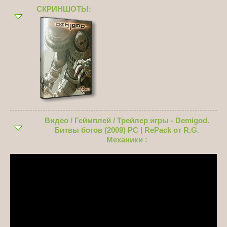
СКРИНШОТЫ:
Видео / Геймплей / Трейлер игры - Demigod.
Битвы богов (2009) PC | RePack от R.G.
Механики :