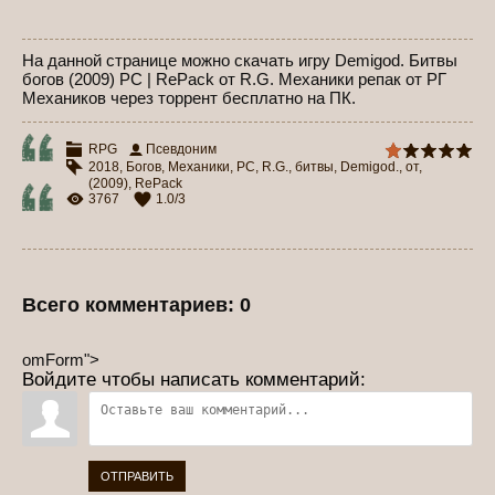
На данной странице можно скачать игру Demigod. Битвы
богов (2009) PC | RePack от R.G. Механики репак от РГ
Механиков через торрент бесплатно на ПК.
RPG
Псевдоним
2018,
Богов
,
Механики
,
PC
,
R.G.
,
битвы
,
Demigod.
,
от
,
(2009)
,
RePack
3767
1.0
/
3
Всего комментариев
:
0
omForm">
Войдите чтобы написать комментарий:
ОТПРАВИТЬ