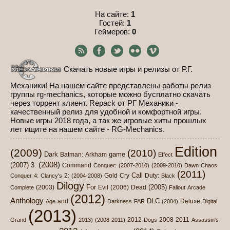
На сайте:
1
Гостей:
1
Геймеров:
0
Скачать новые игры и релизы от Р.Г.
Механики! На нашем сайте представлены работы релиз
группы rg-mechanics, которые можно бусплатно скачать
через торрент клиент. Repack от РГ Механики -
качественный релиз для удобной и комфортной игры.
Новые игры 2018 года, а так же игровые хиты прошлых
лет ищите на нашем сайте - RG-Mechanics.
Edition
(2009)
(2010)
Dark
game
Batman:
Arkham
Effect
(2008)
(2007)
3:
Command
Conquer:
(2007-2010)
(2009-2010)
Dawn
Chaos
(2011)
Call
2:
Gold
Cry
Duty:
Conquer
4:
Clancy's
(2004-2008)
Black
Dilogy
For
(2005)
(2003)
Evil
(2006)
Dead
Complete
Fallout
Arcade
(2012)
Anthology
DLC
and
Deluxe
Age
Darkness
FAR
(2004)
Digital
(2013)
2012
2008
2011
Grand
2013)
(2008
2011)
Dogs
Assassin's