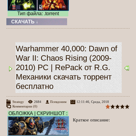
Тип файла: .torrent
СКАЧАТЬ ↓
Warhammer 40,000: Dawn of
War II: Chaos Rising (2009-
2010) PC | RePack от R.G.
Механики скачать торрент
бесплатно
Strategy
2684
Псевдоним
12:11:46, Среда, 2018
Комментарии (0)
ОБЛОЖКА | СКРИНШОТ :
Краткое описание: