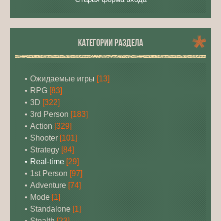
КАТЕГОРИИ РАЗДЕЛА
Ожидаемые игры
[13]
RPG
[83]
3D
[322]
3rd Person
[183]
Action
[329]
Shooter
[101]
Strategy
[84]
Real-time
[29]
1st Person
[97]
Adventure
[74]
Mode
[1]
Standalone
[1]
Stealth
[23]