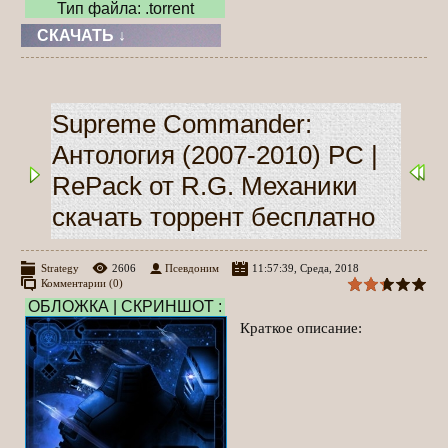
Тип файла: .torrent
СКАЧАТЬ ↓
Supreme Commander:
Антология (2007-2010) PC |
RePack от R.G. Механики
скачать торрент бесплатно
Strategy
2606
Псевдоним
11:57:39, Среда, 2018
Комментарии (0)
ОБЛОЖКА | СКРИНШОТ :
Краткое описание: