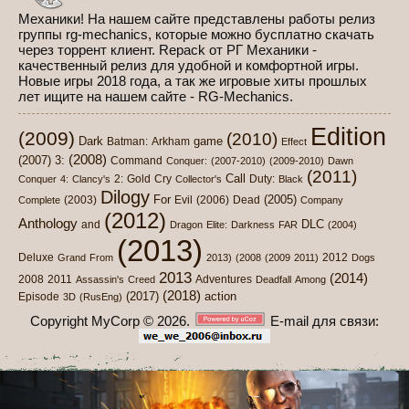
Механики! На нашем сайте представлены работы релиз
группы rg-mechanics, которые можно бусплатно скачать
через торрент клиент. Repack от РГ Механики -
качественный релиз для удобной и комфортной игры.
Новые игры 2018 года, а так же игровые хиты прошлых
лет ищите на нашем сайте - RG-Mechanics.
Edition
(2009)
(2010)
Dark
game
Batman:
Arkham
Effect
(2008)
(2007)
3:
Command
Conquer:
(2007-2010)
(2009-2010)
Dawn
(2011)
Call
2:
Gold
Cry
Duty:
Conquer
4:
Clancy's
Collector's
Black
Dilogy
For
(2005)
(2003)
Evil
(2006)
Dead
Complete
Company
(2012)
Anthology
DLC
and
Dragon
Elite:
Darkness
FAR
(2004)
(2013)
Deluxe
2012
Grand
From
2013)
(2008
(2009
2011)
Dogs
2013
(2014)
2008
2011
Adventures
Assassin's
Creed
Deadfall
Among
(2018)
(2017)
action
Episode
3D
(RusEng)
Copyright MyCorp © 2026
.
E-mail для связи: