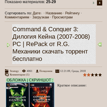
Показано материалов
:
25-29
3
4
Сортировать по
:
Дате
·
Названию
·
Рейтингу
·
Комментариям
·
Загрузкам
·
Просмотрам
Command & Conquer 3:
Дилогия Кейна (2007-2008)
PC | RePack от R.G.
Механики скачать торрент
бесплатно
Strategy
4061
Псевдоним
12:21:09, Среда, 2018
Комментарии (1)
ОБЛОЖКА | СКРИНШОТ :
Краткое описание: