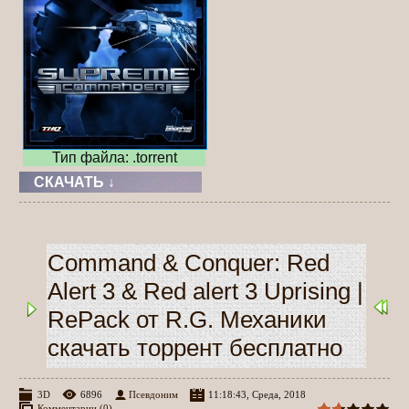
Тип файла: .torrent
СКАЧАТЬ ↓
Command & Conquer: Red
Alert 3 & Red alert 3 Uprising |
RePack от R.G. Механики
скачать торрент бесплатно
3D
6896
Псевдоним
11:18:43, Среда, 2018
Комментарии (0)