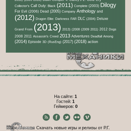
Dilogy
(2011)
Call
Duty:
(2003)
Collector's
Black
Complete
Anthology
For
(2005)
Evil
(2006)
Dead
and
Company
(2012)
DLC
Deluxe
Dragon
Elite:
Darkness
FAR
(2004)
(2013)
2012
Grand
From
2013)
(2008
(2009
2011)
Dogs
2013
2008
2011
Adventures
Assassin's
Creed
Deadfall
Among
(2014)
(2018)
(2017)
action
Episode
3D
(RusEng)
На сайте:
1
Гостей:
1
Геймеров:
0
Скачать новые игры и релизы от Р.Г.