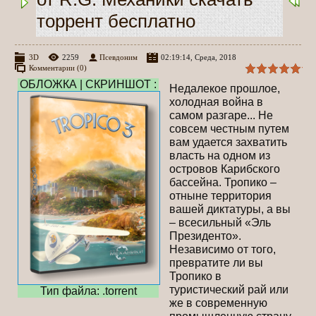
торрент бесплатно
3D
2259
Псевдоним
02:19:14, Среда, 2018
Комментарии (0)
ОБЛОЖКА | СКРИНШОТ :
Недалекое прошлое,
холодная война в
самом разгаре... Не
совсем честным путем
вам удается захватить
власть на одном из
островов Карибского
бассейна. Тропико –
отныне территория
вашей диктатуры, а вы
– всесильный «Эль
Президенто».
Независимо от того,
превратите ли вы
Тропико в
туристический рай или
Тип файла: .torrent
же в современную